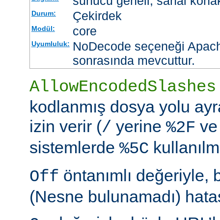
sunucu geneli, sanal kona
Çekirdek
Durum:
core
Modül:
NoDecode seçeneği Apache
Uyumluluk:
sonrasında mevcuttur.
AllowEncodedSlashes
kodlanmış dosya yolu ayr
izin verir (
yerine
ve
/
%2F
sistemlerde
kullanılm
%5C
öntanımlı değeriyle, 
Off
(Nesne bulunamadı) hatası