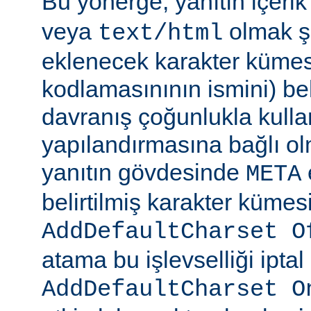
Bu yönerge, yanıtın içerik
veya
olmak şa
text/html
eklenecek karakter kümesi
kodlamasınının ismini) beli
davranış çoğunlukla kulla
yapılandırmasına bağlı olm
yanıtın gövdesinde
META
belirtilmiş karakter kümesi
AddDefaultCharset O
atama bu işlevselliği iptal
AddDefaultCharset O