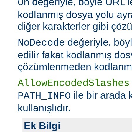
değeriyle, böyle URL’le
On
kodlanmış dosya yolu ayr
diğer karakterler gibi çöz
değeriyle, böy
NoDecode
edilir fakat kodlanmış dos
çözümlenmeden kodlanmış 
AllowEncodedSlashes
ile bir arada 
PATH_INFO
kullanışlıdır.
Ek Bilgi