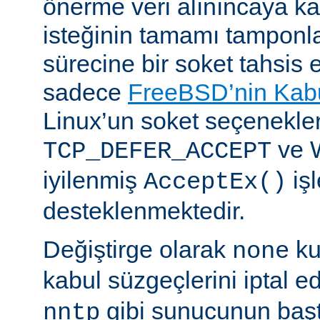
önerme veri alınıncaya 
isteğinin tamamı tampon
sürecine bir soket tahsis 
sadece
FreeBSD’nin Kabu
Linux’un soket seçenekle
ve 
TCP_DEFER_ACCEPT
iyilenmiş
işl
AcceptEx()
desteklenmektedir.
Değiştirge olarak
ku
none
kabul süzgeçlerini iptal e
gibi sunucunun başta
nntp