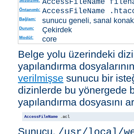
AccessFileName
filen
Sözdizimi:
AccessFileName .htac
Öntanımlı:
sunucu geneli, sanal konak
Bağlam:
Çekirdek
Durum:
core
Modül:
Belge yolu üzerindeki dizi
yapılandırma dosyalarını
verilmişse
sunucu bir iste
dizinlerde bu yönergede be
yapılandırma dosyasını ar
AccessFileName
.
acl
Sunucu,
/usr/local/w