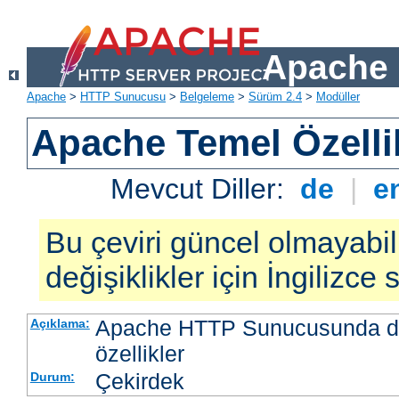
Apache 
Apache
>
HTTP Sunucusu
>
Belgeleme
>
Sürüm 2.4
>
Modüller
Apache Temel Özellik
Mevcut Diller:
de
|
e
Bu çeviri güncel olmayabil
değişiklikler için İngilizce
Apache HTTP Sunucusunda da
Açıklama:
özellikler
Çekirdek
Durum: