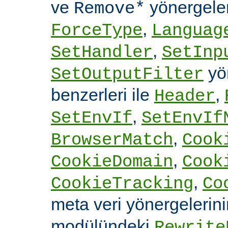
ve
yönergele
Remove*
,
ForceType
Languag
,
SetHandler
SetInp
yön
SetOutputFilter
benzerleri ile
,
Header
,
SetEnvIf
SetEnvIf
,
BrowserMatch
Cook
,
CookieDomain
Cook
,
CookieTracking
Co
meta veri yönergelerin
modülündeki
Rewrite