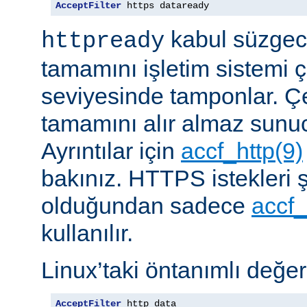
AcceptFilter
 https dataready
kabul süzgeci
httpready
tamamını işletim sistemi ç
seviyesinde tamponlar. Çe
tamamını alır almaz sunu
Ayrıntılar için
accf_http(9)
bakınız. HTTPS istekleri ş
olduğundan sadece
accf_
kullanılır.
Linux’taki öntanımlı değer
AcceptFilter