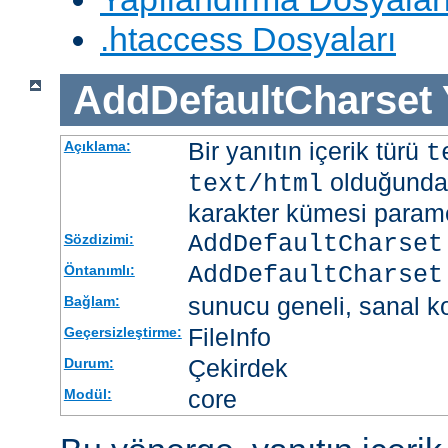
.htaccess Dosyaları
AddDefaultCharset
Bir yanıtın içerik türü
Açıklama:
t
olduğunda 
text/html
karakter kümesi paramet
AddDefaultCharset
Sözdizimi:
AddDefaultCharset
Öntanımlı:
sunucu geneli, sanal ko
Bağlam:
FileInfo
Geçersizleştirme:
Çekirdek
Durum:
core
Modül: