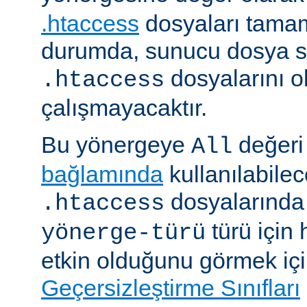
.htaccess
dosyaları tamam
durumda, sunucu dosya si
dosyalarını 
.htaccess
çalışmayacaktır.
Bu yönergeye
değeri 
All
bağlamında
kullanılabile
dosyalarında i
.htaccess
türü için
yönerge-türü
etkin olduğunu görmek iç
Geçersizleştirme Sınıfları