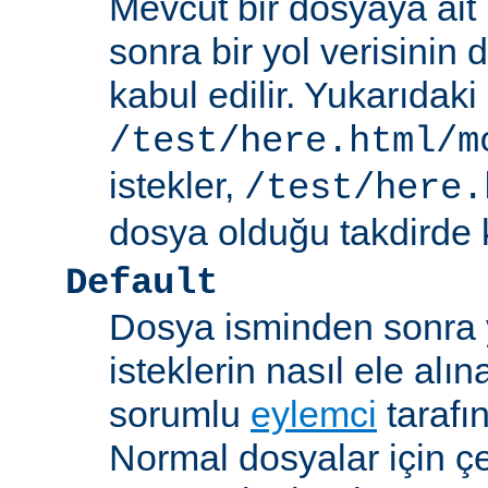
Mevcut bir dosyaya ait
sonra bir yol verisinin de
kabul edilir. Yukarıdaki
/test/here.html/m
istekler,
/test/here.
dosya olduğu takdirde k
Default
Dosya isminden sonra yo
isteklerin nasıl ele alı
sorumlu
eylemci
tarafı
Normal dosyalar için ç