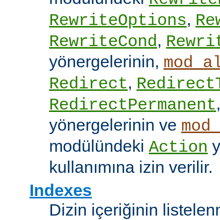
,
RewriteOptions
Re
,
RewriteCond
Rewri
yönergelerinin,
mod_a
,
Redirect
Redirect
RedirectPermanent
yönergelerinin ve
mod
modülündeki
y
Action
kullanımına izin verilir.
Indexes
Dizin içeriğinin listel