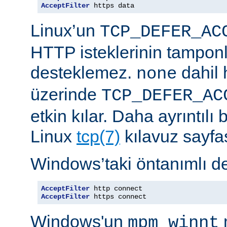
AcceptFilter
 https data
Linux’un
TCP_DEFER_AC
HTTP isteklerinin tampon
desteklemez.
dahil 
none
üzerinde
TCP_DEFER_AC
etkin kılar. Daha ayrıntılı 
Linux
tcp(7)
kılavuz sayfa
Windows’taki öntanımlı de
AcceptFilter
AcceptFilter
 https connect
Windows'un
mpm_winnt