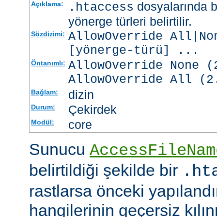
dosyalarında b
Açıklama:
.htaccess
yönerge türleri belirtilir.
AllowOverride All|No
Sözdizimi:
[
yönerge-türü
] ...
AllowOverride None (
Öntanımlı:
AllowOverride All (2
dizin
Bağlam:
Çekirdek
Durum:
core
Modül:
Sunucu
AccessFileNam
belirtildiği şekilde bir
.ht
rastlarsa önceki yapıland
hangilerinin geçersiz kıl