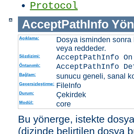
Protocol
AcceptPathInfo
Yön
Dosya isminden sonra be
Açıklama:
veya reddeder.
AcceptPathInfo On
Sözdizimi:
AcceptPathInfo De
Öntanımlı:
sunucu geneli, sanal ko
Bağlam:
FileInfo
Geçersizleştirme:
Çekirdek
Durum:
core
Modül:
Bu yönerge, istekte dosy
(dizinde belirtilen dosya 