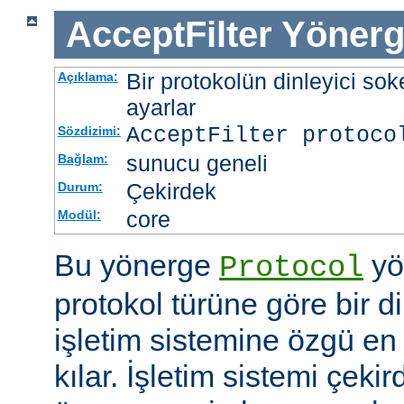
AcceptFilter
Yönerg
Bir protokolün dinleyici soke
Açıklama:
ayarlar
AcceptFilter
protoco
Sözdizimi:
sunucu geneli
Bağlam:
Çekirdek
Durum:
core
Modül:
Bu yönerge
yö
Protocol
protokol türüne göre bir d
işletim sistemine özgü en 
kılar. İşletim sistemi çekir