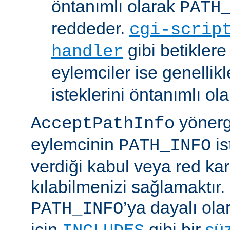
öntanımlı olarak
PATH
reddeder.
cgi-scrip
gibi betikler
handler
eylemciler ise genellik
isteklerini öntanımlı ol
yönerge
AcceptPathInfo
eylemcinin
is
PATH_INFO
verdiği kabul veya red kar
kılabilmenizi sağlamaktır.
’ya dayalı ola
PATH_INFO
için
gibi bir
sü