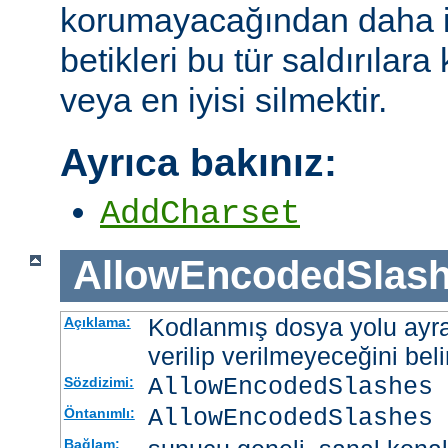
korumayacağından daha i
betikleri bu tür saldırılar
veya en iyisi silmektir.
Ayrıca bakınız:
AddCharset
AllowEncodedSlas
Kodlanmış dosya yolu ayrac
Açıklama:
verilip verilmeyeceğini belir
AllowEncodedSlashes 
Sözdizimi:
AllowEncodedSlashes 
Öntanımlı:
Bağlam: