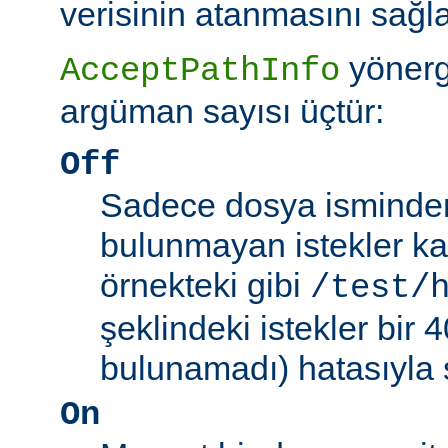
verisinin atanmasını sağla
yönerg
AcceptPathInfo
argüman sayısı üçtür:
Off
Sadece dosya isminden 
bulunmayan istekler kab
örnekteki gibi
/test/
şeklindeki istekler bir
bulunamadı) hatasıyla 
On