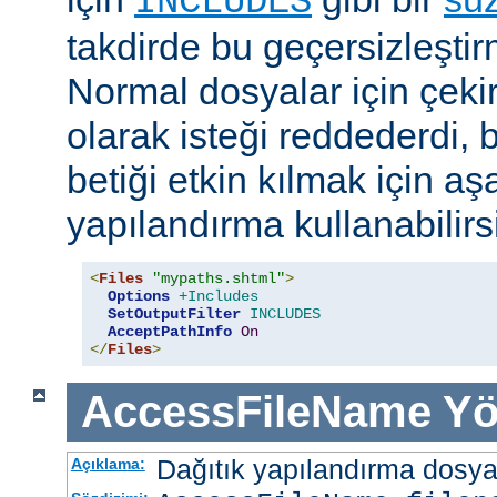
INCLUDES
takdirde bu geçersizleştir
Normal dosyalar için çek
olarak isteği reddederdi, 
betiği etkin kılmak için aş
yapılandırma kullanabilirs
<
Files
"mypaths.shtml"
>
Options
+Includes
SetOutputFilter
INCLUDES
AcceptPathInfo
On
</
Files
>
AccessFileName
Yö
Dağıtık yapılandırma dosyası
Açıklama: