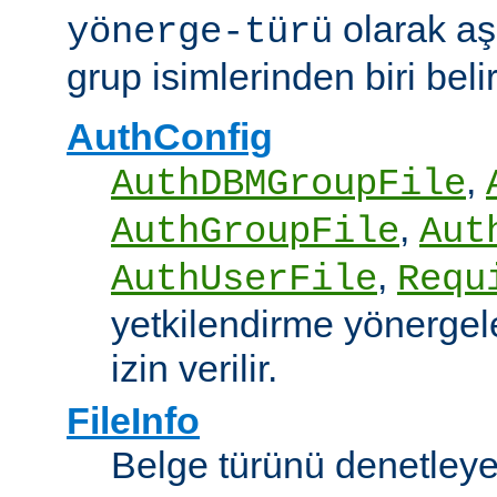
olarak aş
yönerge-türü
grup isimlerinden biri belirt
AuthConfig
,
AuthDBMGroupFile
,
AuthGroupFile
Aut
,
AuthUserFile
Requ
yetkilendirme yönergele
izin verilir.
FileInfo
Belge türünü denetley