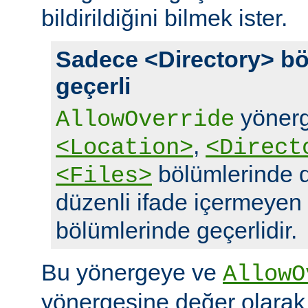
bildirildiğini bilmek ister.
Sadece <Directory> bö
geçerli
yönerg
AllowOverride
,
<Location>
<Direct
bölümlerinde d
<Files>
düzenli ifade içermeyen
bölümlerinde geçerlidir.
Bu yönergeye ve
AllowO
yönergesine değer olara