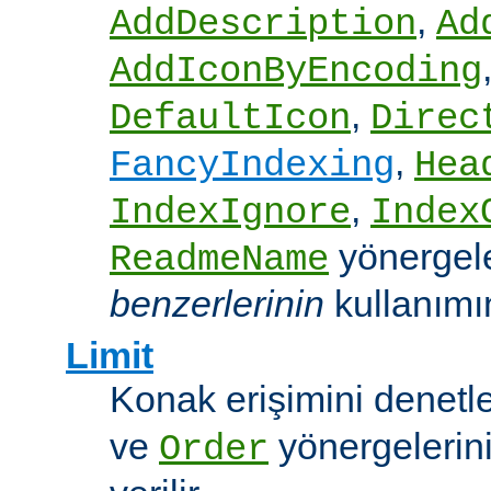
,
AddDescription
Ad
AddIconByEncoding
,
DefaultIcon
Direc
,
FancyIndexing
Hea
,
IndexIgnore
Index
yönergel
ReadmeName
benzerlerinin
kullanımına
Limit
Konak erişimini denet
ve
yönergelerini
Order