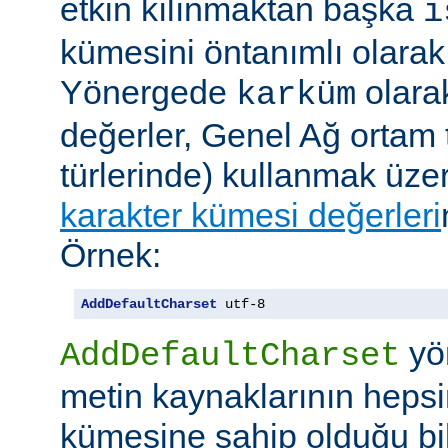
etkin kılınmaktan başka
i
kümesini öntanımlı olarak 
Yönergede
olarak
karküm
değerler, Genel Ağ ortam 
türlerinde) kullanmak üze
karakter kümesi değerleri
Örnek:
AddDefaultCharset
 utf-8
yö
AddDefaultCharset
metin kaynaklarının hepsi
kümesine sahip olduğu bil