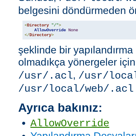
belgesini döndürmeden ö
<
Directory
"/"
>
AllowOverride
None
</
Directory
>
şeklinde bir yapılandırma i
olmadıkça yönergeler içi
,
/usr/.acl
/usr/loca
/usr/local/web/.acl
Ayrıca bakınız:
AllowOverride
Yapılandırma Dosyalar