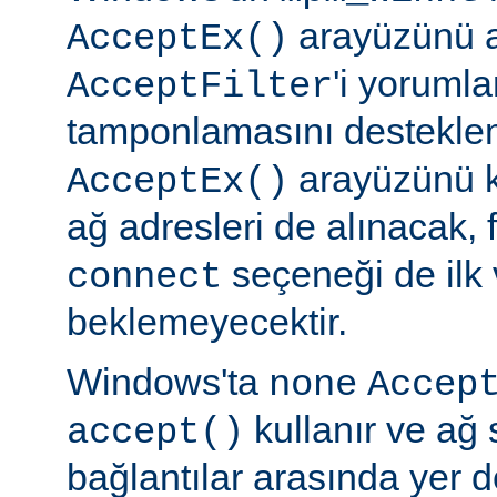
arayüzünü a
AcceptEx()
'i yorumla
AcceptFilter
tamponlamasını destekl
arayüzünü k
AcceptEx()
ağ adresleri de alınacak, 
seçeneği de ilk 
connect
beklemeyecektir.
Windows'ta
none
Accep
kullanır ve ağ 
accept()
bağlantılar arasında yer 