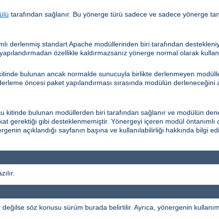
ülü
tarafından sağlanır. Bu yönerge türü sadece ve sadece yönerge ta
lı derlenmiş standart Apache modüllerinden biri tarafından desteklen
apılandırmadan özellikle kaldırmazsanız yönerge normal olarak kullanıla
itinde bulunan ancak normalde sunucuyla birlikte derlenmeyen modüller
 derleme öncesi paket yapılandırması sırasında modülün derleneceğini a
kitinde bulunan modüllerden biri tarafından sağlanır ve modülün dene
fakat gerektiği gibi desteklenmemiştir. Yönergeyi içeren modül öntanımlı 
rgenin açıklandığı sayfanın başına ve kullanılabilirliği hakkında bilgi 
ılır.
ğilse söz konusu sürüm burada belirtilir. Ayrıca, yönergenin kullanımı b