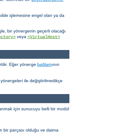
kilde işlemesine engel olan ya da
e, bir yönergenin geçerli olacağı
veya
ectory>
<VirtualHost>
tilir. Eğer yönerge
bağlam
ının
yönergeleri ile değiştirilmedikçe
anmak için sunucuyu belli bir modül
n bir parçası olduğu ve daima