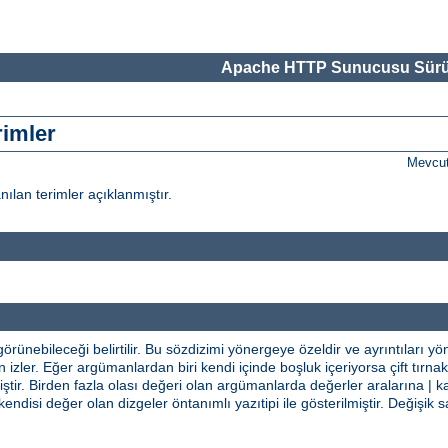
Apache HTTP Sunucusu Sürü
rimler
Mevcut
nılan terimler açıklanmıştır.
rünebileceği belirtilir. Bu sözdizimi yönergeye özeldir ve ayrıntıları y
izler. Eğer argümanlardan biri kendi içinde boşluk içeriyorsa çift tırnak i
tir. Birden fazla olası değeri olan argümanlarda değerler aralarına | ka
kendisi değer olan dizgeler öntanımlı yazıtipi ile gösterilmiştir. Değiş