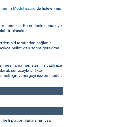
nımının
Modül
satırında listelenmiş
iyor demektir. Bu nedenle sunucuyu
bilir olacaktır.
den biri tarafından sağlanır.
çıkça belirttikten sonra gerekirse
nmesi tamamen sizin insiyatifinize
olarak sunucuyla birlikte
edinmek için yönergeyi içeren modüle
elli platformlarla sınırlıysa