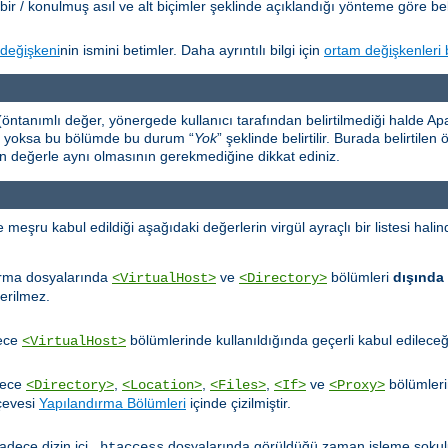
bir / konulmuş asıl ve alt biçimler şeklinde açıklandığı yönteme göre beli
değişkeni
nin ismini betimler. Daha ayrıntılı bilgi için
ortam değişkenleri 
öntanımlı değer, yönergede kullanıcı tarafından belirtilmediği halde Apac
er yoksa bu bölümde bu durum “
Yok
” şeklinde belirtilir. Burada belirtile
an değerle aynı olmasının gerekmediğine dikkat ediniz.
ru kabul edildiği aşağıdaki değerlerin virgül ayraçlı bir listesi halinde
ırma dosyalarında
ve
bölümleri
dışında
<VirtualHost>
<Directory>
erilmez.
dece
bölümlerinde kullanıldığında geçerli kabul edileceğin
<VirtualHost>
dece
,
,
,
ve
bölümleri
<Directory>
<Location>
<Files>
<If>
<Proxy>
rçevesi
Yapılandırma Bölümleri
içinde çizilmiştir.
adece dizin içi
dosyalarında görüldüğü zaman işleme sokulu
.htaccess