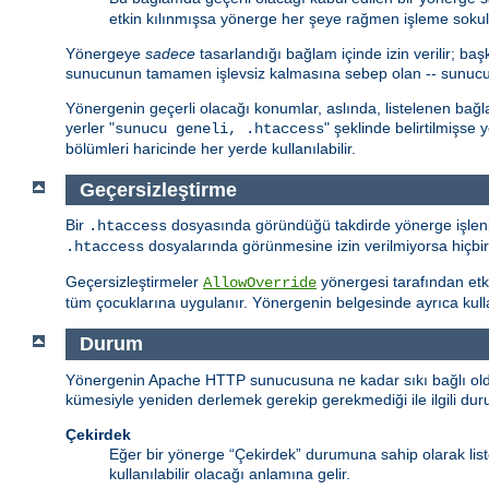
etkin kılınmışsa yönerge her şeye rağmen işleme sokul
Yönergeye
sadece
tasarlandığı bağlam içinde izin verilir; 
sunucunun tamamen işlevsiz kalmasına sebep olan -- sunucu hiç
Yönergenin geçerli olacağı konumlar, aslında, listelenen bağ
yerler "
" şeklinde belirtilmişse
sunucu geneli, .htaccess
bölümleri haricinde her yerde kullanılabilir.
Geçersizleştirme
Bir
dosyasında göründüğü takdirde yönerge işlenir
.htaccess
dosyalarında görünmesine izin verilmiyorsa hiçbi
.htaccess
Geçersizleştirmeler
yönergesi tarafından etki
AllowOverride
tüm çocuklarına uygulanır. Yönergenin belgesinde ayrıca kullanı
Durum
Yönergenin Apache HTTP sunucusuna ne kadar sıkı bağlı olduğu
kümesiyle yeniden derlemek gerekip gerekmediği ile ilgili durumu
Çekirdek
Eğer bir yönerge “Çekirdek” durumuna sahip olarak li
kullanılabilir olacağı anlamına gelir.