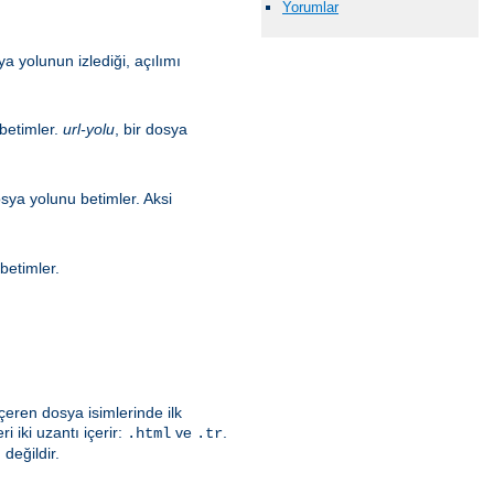
Yorumlar
a yolunun izlediği, açılımı
 betimler.
url-yolu
, bir dosya
osya yolunu betimler. Aksi
betimler.
çeren dosya isimlerinde ilk
i iki uzantı içerir:
ve
.
.html
.tr
değildir.