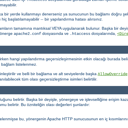
mayabilir.
başka bir yerde kullanmayı denerseniz ya sunucunun bu bağlamı doğru şe
 başlatılamayabilir -- bir yapılandırma hatası alırsınız.
lamların tamamına mantıksal VEYA uygulanarak bulunur. Başka bir deyişl
 yönerge
dosyasında ve
dosyalarında,
apache2.conf
.htaccess
<Dir
ken hangi yapılandırma geçersizleşirmesinin etkin olacağı burada belir
r bağlam listelenmez.
nleştirilir ve belli bir bağlama ve alt seviyelerde başka
AllowOverride
labilecek tüm olası geçersizleştirme isimleri belirtilir.
nu belirtir. Başka bir deyişle, yönergeye ve işlevselliğine erişim kaz
 belirtir. Bu özniteliğin olası değerleri şunlardır:
stelenmişse bu, yönergenin Apache HTTP sunucusunun en iç kısımlarını