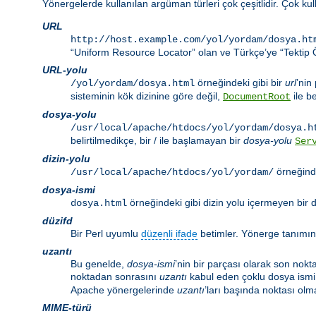
Yönergelerde kullanılan argüman türleri çok çeşitlidir. Çok ku
URL
http://host.example.com/yol/yordam/dosya.ht
“Uniform Resource Locator” olan ve Türkçe’ye “Tektip Ö
URL-yolu
örneğindeki gibi bir
url
’nin
/yol/yordam/dosya.html
sisteminin kök dizinine göre değil,
ile be
DocumentRoot
dosya-yolu
/usr/local/apache/htdocs/yol/yordam/dosya.h
belirtilmedikçe, bir / ile başlamayan bir
dosya-yolu
Ser
dizin-yolu
örneğinde
/usr/local/apache/htdocs/yol/yordam/
dosya-ismi
örneğindeki gibi dizin yolu içermeyen bir d
dosya.html
düzifd
Bir Perl uyumlu
düzenli ifade
betimler. Yönerge tanımı
uzantı
Bu genelde,
dosya-ismi
’nin bir parçası olarak son nokt
noktadan sonrasını
uzantı
kabul eden çoklu dosya ismi 
Apache yönergelerinde
uzantı
’ları başında noktası olma
MIME-türü