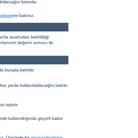
rtileceğini betimler.
belgesi
ne bakınız.
he tarafından belirtildiği
n öntanımlı değerin sunucu ile
 burada belirtilir.
her yerde kullanılabileceğini belirtir.
i belirtir.
nde kullanıldığında geçerli kabul
r. Üzerinde bir
geçersizleştirme