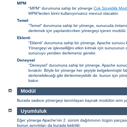
MPM
“MPM” durumuna sahip bir yönerge
Çok Süreklilik Mod
MPM’lerden birini kullanıyorsanız mevcut olacaktır.
Temel
“Temel” durumuna sahip bir yönerge, sunucuda öntanım
derlemek için yapılandırırken yönergeyi içeren modülü y
Eklenti
“Eklenti” durumuna sahip bir yönerge, Apache sunucu k
Yönergeyi ve işlevselliğini etkin kılmak için sunucunun
sunucuyu yeniden derlemeniz gerekir.
Deneysel
“Deneysel” durumuna sahip bir yönerge, Apache sunucu 
bırakılır. Böyle bir yönerge her şeyiyle belgelenmiştir 
derlenebileceği gibi derlenmeyebilir de; bunun için yöne
bakın.
Modül
Burada sadece yönergeyi tanımlayan kaynak modülün ismi yaz
Uyumluluk
Eğer yönerge Apache’nin 2. sürüm dağıtımının özgün parçası de
bunun ayrıntıları da burada belirtilir.