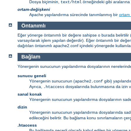
Dosya biçiminin,
örneğindeki gibi aralarına 
text/html
ortam-değişkeni
Apache yapılandırma sürecinde tanımlanmış bir
ortam 
Öntanımlı
Eğer yönerge öntanımlı bir değere sahipse o burada belirtilir (
varsayılarak işlem yapılan değerdir). Eğer öntanımlı bir değ
dağıtılan öntanımlı apache2.conf içindeki yönergede kullanıl
Bağlam
Yönergenin sunucunun yapılandırma dosyalarının nerelerinde meş
sunucu geneli
Yönergenin sunucunun (
gibi) yapıland
apache2.conf
Ayrıca,
dosyalarında bulunmasına da izin v
.htaccess
sanal konak
Yönergenin sunucunun yapılandırma dosyalarının sa
dizin
Yönergenin sunucunun yapılandırma dosyalarında sa
edileceğini belirtir. Bu bağlama konu sınırlamaların çe
.htaccess
Bu bağlamda geçerli olacağı kabul edilen bir yönerge s