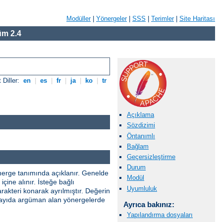
Modüller
|
Yönergeler
|
SSS
|
Terimler
|
Site Haritası
m 2.4
 Diller:
en
|
es
|
fr
|
ja
|
ko
|
tr
Açıklama
Sözdizimi
Öntanımlı
Bağlam
Geçersizleştirme
Durum
önerge tanımında açıklanır. Genelde
Modül
çine alınır. İsteğe bağlı
Uyumluluk
rakteri konarak ayrılmıştır. Değerin
ik sayıda argüman alan yönergelerde
Ayrıca bakınız:
Yapılandırma dosyaları