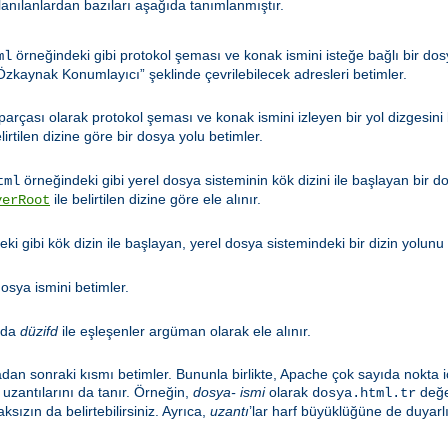
llanılanlardan bazıları aşağıda tanımlanmıştır.
örneğindeki gibi protokol şeması ve konak ismini isteğe bağlı bir dosy
ml
zkaynak Konumlayıcı” şeklinde çevrilebilecek adresleri betimler.
 parçası olarak protokol şeması ve konak ismini izleyen bir yol dizgesini
lirtilen dizine göre bir dosya yolu betimler.
örneğindeki gibi yerel dosya sisteminin kök dizini ile başlayan bir d
tml
ile belirtilen dizine göre ele alınır.
verRoot
ki gibi kök dizin ile başlayan, yerel dosya sistemindeki bir dizin yolunu 
osya ismini betimler.
nda
düzifd
ile eşleşenler argüman olarak ele alınır.
adan sonraki kısmı betimler. Bununla birlikte, Apache çok sayıda nokta i
uzantılarını da tanır. Örneğin,
dosya- ismi
olarak
değer
dosya.html.tr
ksızın da belirtebilirsiniz. Ayrıca,
uzantı
’lar harf büyüklüğüne de duyarlı 