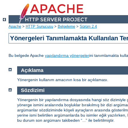
Apache
>
HTTP Sunucusu
>
Belgeleme
>
Sürüm 2.4
Yönergeleri Tanımlamakta Kullanılan Te
Bu belgede Apache
yapılandırma yönergeler
ini tanımlamakta kulla
Açıklama
Yönergenin kullanım amacının kısa bir açıklaması.
Sözdizimi
Yönergenin bir yapılandırma dosyasında hangi söz dizimiyle gö
yönerge ismini aralarında boşluklar bırakılmış bir dizi argüman 
argümanlar sözdiziminde köşeli ayraçların arasında gösterilmiş
yerine ismi belirtilen argümanlarda bu isimler
eğik
yazılırken, 
bu durum son argümanı takibeden “...” ile belirtilmiştir.