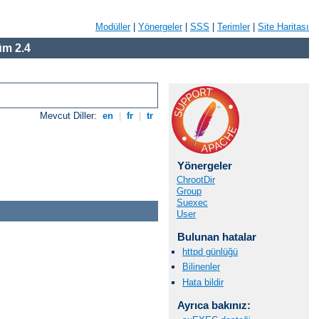
Modüller
|
Yönergeler
|
SSS
|
Terimler
|
Site Haritası
m 2.4
Mevcut Diller:
en
|
fr
|
tr
Yönergeler
ChrootDir
Group
Suexec
User
Bulunan hatalar
httpd günlüğü
Bilinenler
Hata bildir
Ayrıca bakınız: