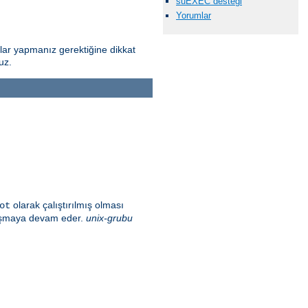
suEXEC desteği
Yorumlar
alar yapmanız gerektiğine dikkat
uz.
olarak çalıştırılmış olması
ot
alışmaya devam eder.
unix-grubu