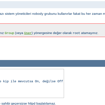
azı sistem yöneticileri
grubunu kullanırlar fakat bu her zaman 
nobody
anız
(veya
) yönergesine değer olarak
atamayınız.
Group
User
root
e kip ile mevcutsa On, değilse Off
e sahibi geçersizse httpd başlatılamaz.