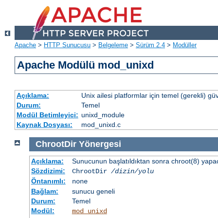
Apache
>
HTTP Sunucusu
>
Belgeleme
>
Sürüm 2.4
>
Modüller
Apache Modülü mod_unixd
Açıklama:
Unix ailesi platformlar için temel (gerekli) güv
Durum:
Temel
Modül Betimleyici:
unixd_module
Kaynak Dosyası:
mod_unixd.c
ChrootDir
Yönergesi
Açıklama:
Sunucunun başlatıldıktan sonra chroot(8) yapacağ
Sözdizimi:
ChrootDir
/dizin/yolu
Öntanımlı:
none
Bağlam:
sunucu geneli
Durum:
Temel
Modül:
mod_unixd