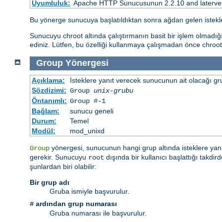
Uyumluluk:
Apache HTTP Sunucusunun 2.2.10 and laterve so
Bu yönerge sunucuya başlatıldıktan sonra ağdan gelen istekle
Sunucuyu chroot altında çalıştırmanın basit bir işlem olmadığ
ediniz. Lütfen, bu özelliği kullanmaya çalışmadan önce chroot
Group
Yönergesi
Açıklama:
İsteklere yanıt verecek sunucunun ait olacağı gru
Sözdizimi:
Group
unix-grubu
Öntanımlı:
Group #-1
Bağlam:
sunucu geneli
Durum:
Temel
Modül:
mod_unixd
yönergesi, sunucunun hangi grup altında isteklere yanı
Group
gerekir. Sunucuyu
dışında bir kullanıcı başlattığı takd
root
şunlardan biri olabilir:
Bir grup adı
Gruba ismiyle başvurulur.
ardından grup numarası
#
Gruba numarası ile başvurulur.