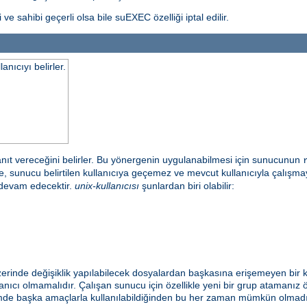
ve sahibi geçerli olsa bile suEXEC özelliği iptal edilir.
nıcıyı belirler.
anıt vereceğini belirler. Bu yönergenin uygulanabilmesi için sunucunun
irde, sunucu belirtilen kullanıcıya geçemez ve mevcut kullanıcıyla çalı
 devam edecektir.
unix-kullanıcısı
şunlardan biri olabilir:
zerinde değişiklik yapılabilecek dosyalardan başkasına erişemeyen bir k
nıcı olmamalıdır. Çalışan sunucu için özellikle yeni bir grup atamanız ön
emde başka amaçlarla kullanılabildiğinden bu her zaman mümkün olmadığı