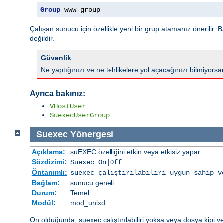
Group
 www-group
Çalışan sunucu için özellikle yeni bir grup atamanız önerilir. B
değildir.
Güvenlik
Ne yaptığınızı ve ne tehlikelere yol açacağınızı bilmiyors
Ayrıca bakınız:
VHostUser
SuexecUserGroup
Suexec
Yönergesi
Açıklama:
suEXEC özelliğini etkin veya etkisiz yapar
Sözdizimi:
Suexec On|Off
Öntanımlı:
suexec çalıştırılabiliri uygun sahip v
Bağlam:
sunucu geneli
Durum:
Temel
Modül:
mod_unixd
On olduğunda, suexec çalıştırılabiliri yoksa veya dosya kipi v