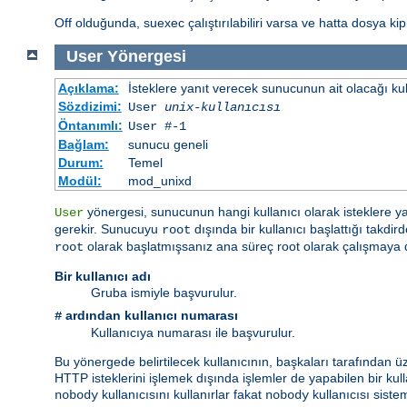
Off olduğunda, suexec çalıştırılabiliri varsa ve hatta dosya kipi 
User
Yönergesi
Açıklama:
İsteklere yanıt verecek sunucunun ait olacağı kulla
Sözdizimi:
User
unix-kullanıcısı
Öntanımlı:
User #-1
Bağlam:
sunucu geneli
Durum:
Temel
Modül:
mod_unixd
yönergesi, sunucunun hangi kullanıcı olarak isteklere y
User
gerekir. Sunucuyu
dışında bir kullanıcı başlattığı takd
root
olarak başlatmışsanız ana süreç root olarak çalışmaya
root
Bir kullanıcı adı
Gruba ismiyle başvurulur.
ardından kullanıcı numarası
#
Kullanıcıya numarası ile başvurulur.
Bu yönergede belirtilecek kullanıcının, başkaları tarafından ü
HTTP isteklerini işlemek dışında işlemler de yapabilen bir kulla
kullanıcısını kullanırlar fakat
kullanıcısı sist
nobody
nobody