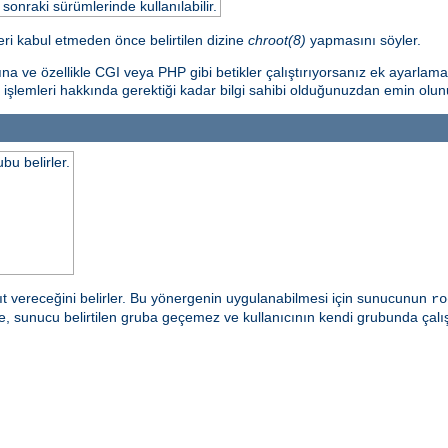
nraki sürümlerinde kullanılabilir.
ri kabul etmeden önce belirtilen dizine
chroot(8)
yapmasını söyler.
ına ve özellikle CGI veya PHP gibi betikler çalıştırıyorsanız ek ayarlam
 işlemleri hakkında gerektiği kadar bilgi sahibi olduğunuzdan emin olun
bu belirler.
t vereceğini belirler. Bu yönergenin uygulanabilmesi için sunucunun
ro
irde, sunucu belirtilen gruba geçemez ve kullanıcının kendi grubunda ç